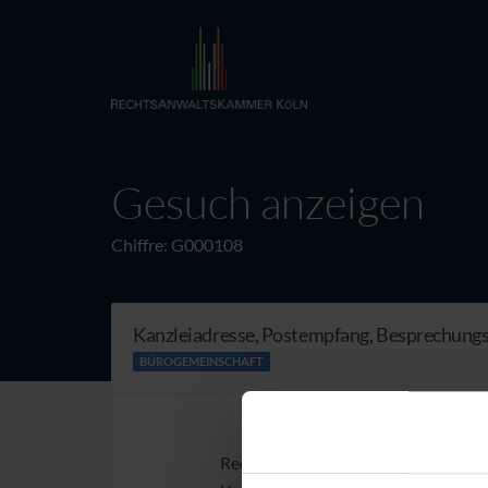
Gesuch anzeigen
Chiffre: G000108
Kanzleiadresse, Postempfang, Besprechun
BÜROGEMEINSCHAFT
Rechtsanwältin mit dem Schwerpunkt