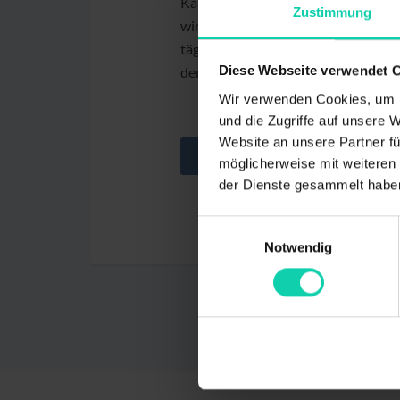
Kanzlei, die ihr Besprechungszimmer
Zustimmung
wird eine Kanzleiadresse, Postempf
täglicher Posteingang, jedoch keine
Diese Webseite verwendet 
der Neustadt-Nord/ Innenstadt.
Wir verwenden Cookies, um I
und die Zugriffe auf unsere 
Website an unsere Partner fü
BE
möglicherweise mit weiteren
der Dienste gesammelt habe
Einwilligungsauswahl
Notwendig