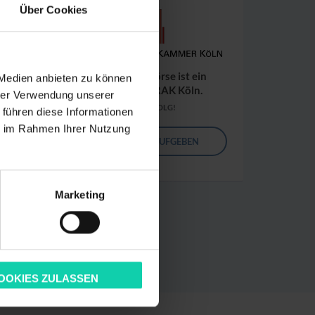
Über Cookies
Die Kanzleibörse ist ein
 Medien anbieten zu können
Service der RAK Köln.
hrer Verwendung unserer
VIEL ERFOLG!
 führen diese Informationen
ie im Rahmen Ihrer Nutzung
ANGEBOT AUFGEBEN
Marketing
ZURÜCK
OOKIES ZULASSEN