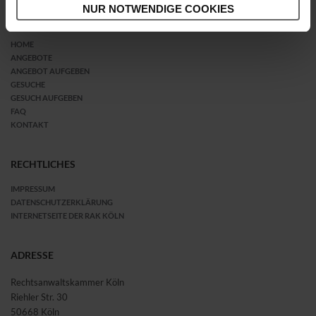
NUR NOTWENDIGE COOKIES
MENÜ
HOME
ANGEBOTE
ANGEBOT AUFGEBEN
GESUCHE
GESUCH AUFGEBEN
FAQ
KONTAKT
RECHTLICHES
IMPRESSUM
DATENSCHUTZERKLÄRUNG
INTERNETSEITE DER RAK KÖLN
ADRESSE
Rechtsanwaltskammer Köln
Riehler Str. 30
50668 Köln