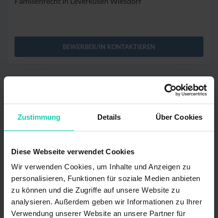
Familienrecht in Leverkusen Wiesdorf
BEWERBER/IN KONTAKTIEREN
Zustimmung
Details
Über Cookies
Diese Webseite verwendet Cookies
Wir verwenden Cookies, um Inhalte und Anzeigen zu
personalisieren, Funktionen für soziale Medien anbieten
zu können und die Zugriffe auf unsere Website zu
Die Kanzleibörse ist ein Service der RAK Köln.
analysieren. Außerdem geben wir Informationen zu Ihrer
VIEL ERFOLG!
Verwendung unserer Website an unsere Partner für