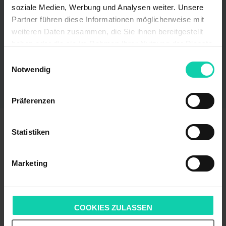
soziale Medien, Werbung und Analysen weiter. Unsere
ANGEBOT AUFGEBEN
Partner führen diese Informationen möglicherweise mit
weiteren Daten zusammen, die Sie ihnen bereitgestellt
haben oder die sie im Rahmen Ihrer Nutzung der Dienste
gesammelt haben.
Einwilligungsauswahl
Notwendig
ZURÜCK
Präferenzen
Statistiken
KANZLEIBÖRSE DER RAK KÖLN
Die Kanzleibörse ist ein Service der Rechtsanwaltskammer Köln.
Marketing
COOKIES ZULASSEN