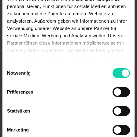
KANZLEIBÖRSE DER RAK KÖLN
personalisieren, Funktionen für soziale Medien anbieten
zu können und die Zugriffe auf unsere Website zu
Die Kanzleibörse ist ein Service der Rechtsanwaltskammer Köln.
analysieren. Außerdem geben wir Informationen zu Ihrer
Verwendung unserer Website an unsere Partner für
soziale Medien, Werbung und Analysen weiter. Unsere
Partner führen diese Informationen möglicherweise mit
weiteren Daten zusammen, die Sie ihnen bereitgestellt
haben oder die sie im Rahmen Ihrer Nutzung der Dienste
gesammelt haben.
Einwilligungsauswahl
MENÜ
Notwendig
HOME
ANGEBOTE
Präferenzen
ANGEBOT AUFGEBEN
GESUCHE
GESUCH AUFGEBEN
FAQ
Statistiken
KONTAKT
Marketing
RECHTLICHES