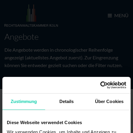
MENÜ
Angebote
Die Angebote werden in chronologischer Reihenfolge
angezeigt (aktuellstes Angebot zuerst).
Zur Eingrenzung
können Sie entweder gezielt suchen oder die Filter nutzen.
Zustimmung
Details
Über Cookies
0
ANGEBOTE
Diese Webseite verwendet Cookies
Wir verwenden Cookies, um Inhalte und Anzeigen zu